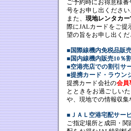
ご予約時にお得意様番
号をお申し出ください
また、
現地レンタカー
際にJALカードをご提
望の旨をお申し出くだ
■国際線機内免税品販売
■国内線機内販売10％
■空港売店での割引サ
■提携カード・ラウン
提携カード会社の
会員
とときをお過ごしいた
や、現地での情報収集
■ＪＡＬ空港宅配サー
ご指定場所と成田・関