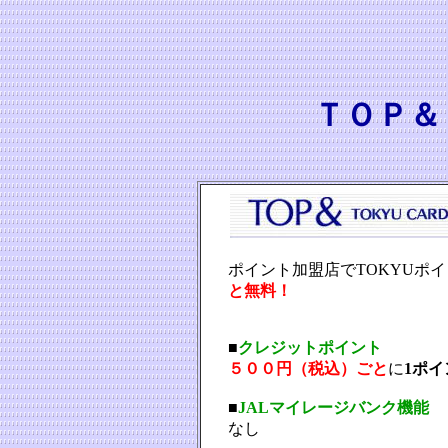
ＴＯＰ＆
ポイント加盟店でTOKYUポ
と無料！
■
クレジットポイント
５００円（税込）ごと
に
1ポイ
■
JALマイレージバンク機能
なし