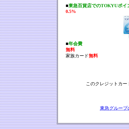
■
東急百貨店でのTOKYUポイ
0.5%
■
年会費
無料
家族カード
無料
このクレジットカー
東急グループ