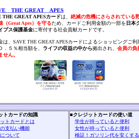
VE THE GREAT APES
E THE GREAT APESカード
は、
絶滅の危機にさらされている
（Great Apes）を守る
ため、カードご利用金額の一部を
日本
イプス保護基金
に寄付する社会貢献カードです。
金は、SAVE THE GREAT APESカードによるショッピングご
Ｏ．５％相当額を、
ライフの収益の中から
拠出され、
会員の負
ません。
ットカードの知識
■
クレジットカードの使い道
ットカードとは
学生が持っていると便利
の支払い機能
女性が持っていると便利
について
検証！ガソリン代を安くす