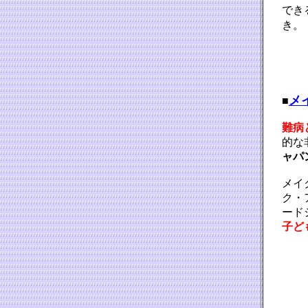
でき
き。
メ
■
難病
的な
ャパ
メイ
ク・
ード
子ど