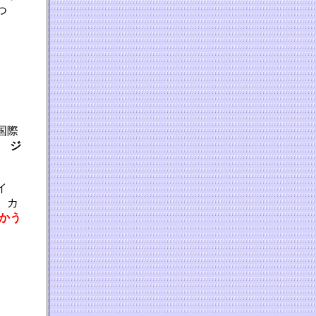
つ
国際
 ジ
イ
、カ
かう