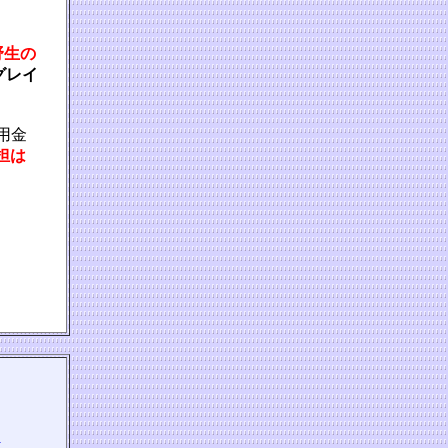
野生の
グレイ
利用金
担は
る