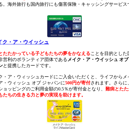
る。海外旅行も国内旅行にも傷害保険・キャッシングサービス
イク・ア・ウイッシュ
とたたかっている子どもたちの夢をかなえる
ことを目的とした
非営利のボランティア団体である
メイク・ア・ウイッシュ オブ
ン
と提携したカードです。
ク・ア・ウィッシュカードにご入会いただくと、ライフからメ
ア・ウィッシュ オブ ジャパンに
500円が寄付
されます。さらに
ショッピングのご利用金額の0.5％が寄付金となり、
難病とたた
もたちの生きる力と夢の実現を助けます。