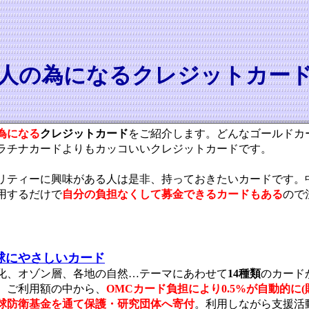
人の為になるクレジットカー
為になる
クレジットカード
をご紹介します。どんなゴールドカ
ラチナカードよりもカッコいいクレジットカードです。
リティーに興味がある人は是非、持っておきたいカードです。
用するだけで
自分の負担なくして募金できるカードもある
ので
。
球にやさしいカード
化、オゾン層、各地の自然…テーマにあわせて
14種類
のカード
。ご利用額の中から、
OMCカード負担により0.5%が自動的に(
球防衛基金を通て保護・研究団体へ寄付
。利用しながら支援活