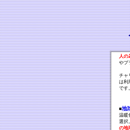
人の
やプ
チャ
は利
です
地
■
温暖
選択
の地