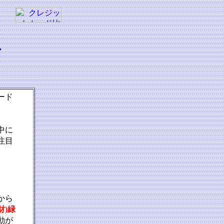
ド
ード
中に
注目
から
財)緑
動が