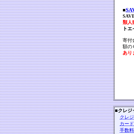
SA
■
SAV
類人猿
トエ
寄付
額の
あり
■
クレジ
クレジ
カード
手数料