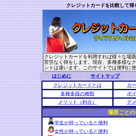
クレジットカードを比較して得
クレジットカードを利用すれば様々な場
苦労なく得をします。現在、多種多様な
ントは違います。このサイトでは便利に
はじめに
サイトマップ
クレジットカードとは
カ
多種多様の種類
ポ
メリット（利点）
デ
場面ごとの
学生が持っていると便利
女性が持っていると便利